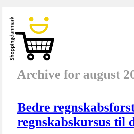
Archive for august 2
Bedre regnskabsforst
regnskabskursus til 