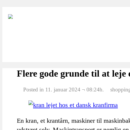
Flere gode grunde til at lej
Posted in 11. januar 2024 ¬ 08:24h.
shoppin
En kran, et krantårn, maskiner til maskinba
udstyret selv. Maskintransport er nemlig e