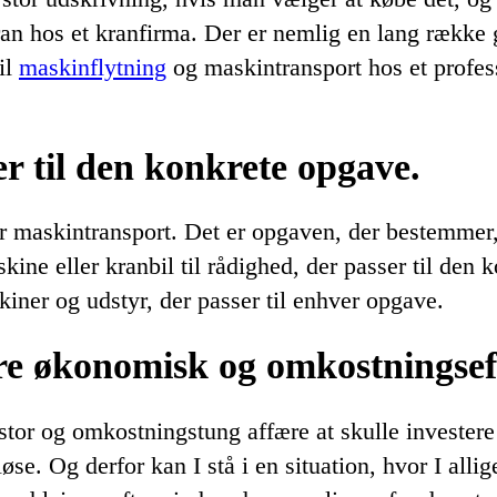
at
 kran hos et kranfirma. Der er nemlig en lang række
leje
til
maskinflytning
og maskintransport hos et profess
en
kran
hos
er til den konkrete opgave.
et
kranfirma
or maskintransport. Det er opgaven, der bestemmer
skine eller kranbil til rådighed, der passer til den
kiner og udstyr, der passer til enhver opgave.
e økonomisk og omkostningseff
tor og omkostningstung affære at skulle investere
 løse. Og derfor kan I stå i en situation, hvor I alli