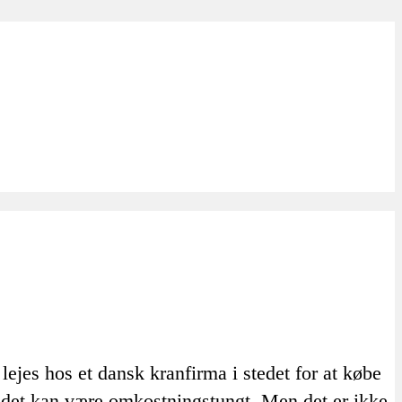
ejes hos et dansk kranfirma i stedet for at købe
g det kan være omkostningstungt. Men det er ikke