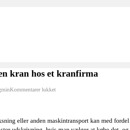
e en kran hos et kranfirma
til
gmin
Kommentarer lukket
Flere
gode
grunde
ksning eller anden maskintransport kan med fordel l
til
n stor udskrivning, hvis man vælger at købe det, o