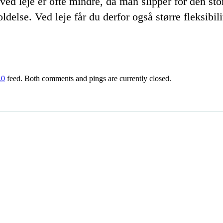
ved leje er ofte mindre, da man slipper for den stor
else. Ved leje får du derfor også større fleksibili
.0
feed. Both comments and pings are currently closed.