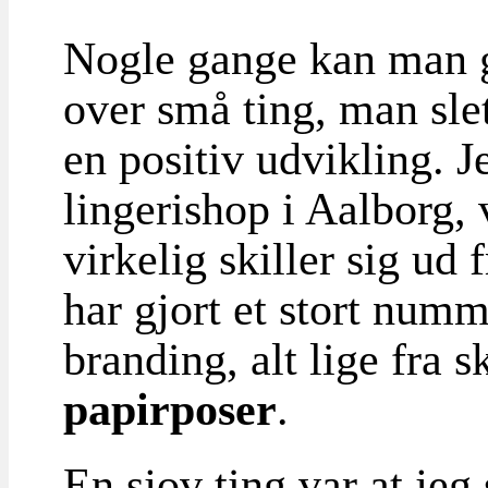
Nogle gange kan man go
over små ting, man sle
en positiv udvikling. J
lingerishop i Aalborg, 
virkelig skiller sig ud
har gjort et stort numm
branding, alt lige fra sk
papirposer
.
En sjov ting var at jeg 