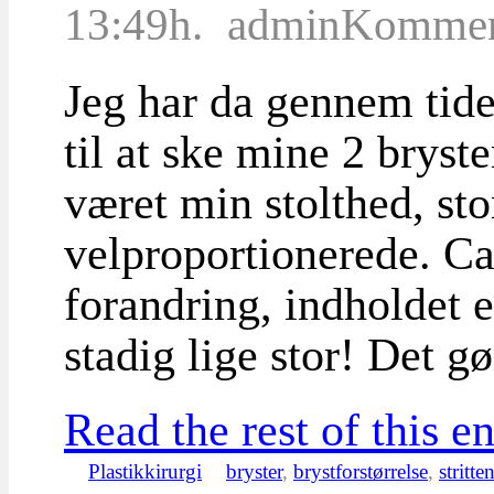
13:49h.
admin
Komment
Jeg har da gennem tid
til at ske mine 2 bryst
været min stolthed, sto
velproportionerede. Ca.
forandring, indholdet 
stadig lige stor! Det g
Read the rest of this en
Plastikkirurgi
bryster
,
brystforstørrelse
,
stritte