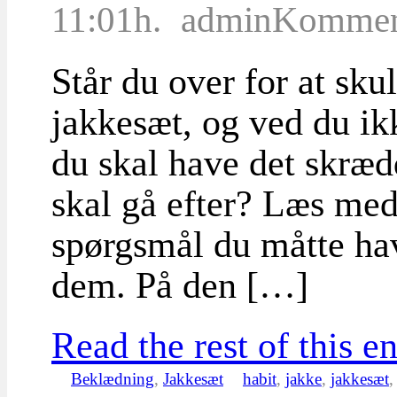
11:01h.
admin
Komment
Står du over for at skul
jakkesæt, og ved du ik
du skal have det skrædd
skal gå efter? Læs med 
spørgsmål du måtte ha
dem. På den […]
Read the rest of this en
Beklædning
,
Jakkesæt
habit
,
jakke
,
jakkesæt