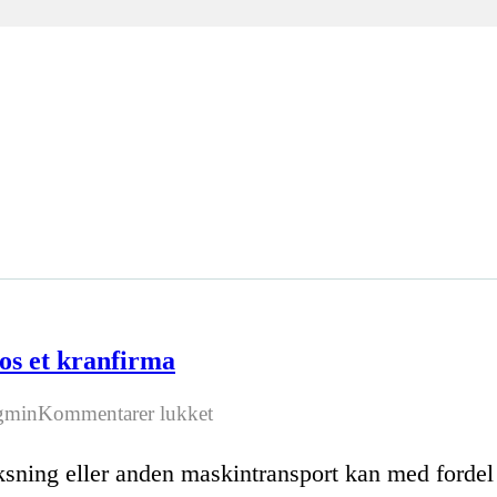
hos et kranfirma
til
gmin
Kommentarer lukket
Flere
ksning eller anden maskintransport kan med fordel l
gode