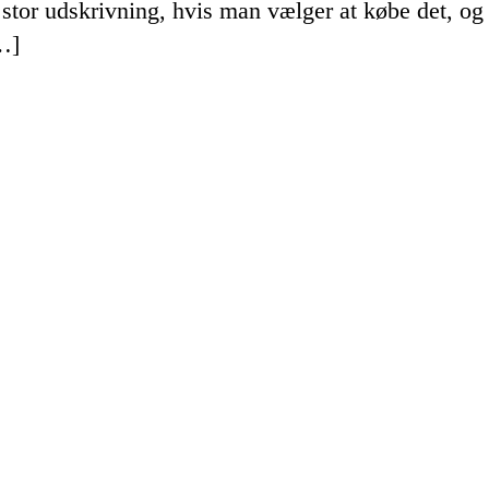
n stor udskrivning, hvis man vælger at købe det, o
grunde
[…]
til
at
leje
en
kran
hos
et
kranfirma