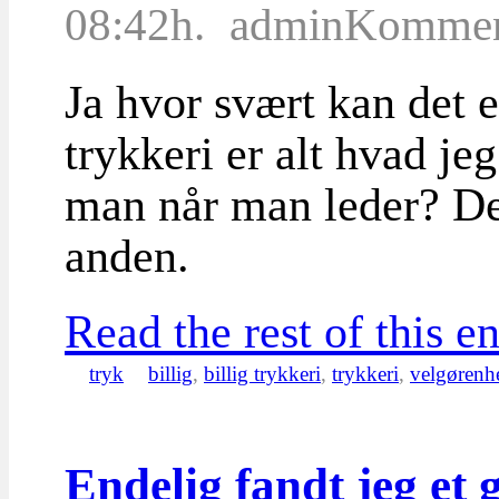
08:42h.
admin
Komment
Ja hvor svært kan det e
trykkeri er alt hvad je
man når man leder? Den
anden.
Read the rest of this en
tryk
billig
,
billig trykkeri
,
trykkeri
,
velgørenh
Endelig fandt jeg et g